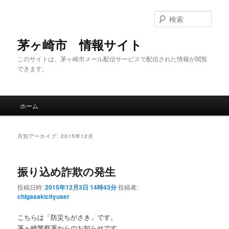
メ
サ
イ
ブ
検
ン
コ
索
コ
ン
茅ヶ崎市 情報サイト
ン
テ
このサイトは、茅ヶ崎市メール配信サービスで配信された情報が閲覧
テ
ン
できます。
ン
ツ
ツ
へ
へ
移
メ
移
動
ホーム
イ
動
ン
メ
月別アーカイブ:
2015年12月
ニ
ュ
ー
振り込め詐欺の発生
投稿日時:
2015年12月3日 14時43分
投稿者:
chigasakicityuser
こちらは「防災ちがさき」です。
茅ヶ崎警察署からのお知らせです。