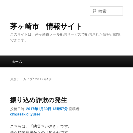
メ
サ
イ
ブ
検
ン
コ
索
コ
ン
茅ヶ崎市 情報サイト
ン
テ
このサイトは、茅ヶ崎市メール配信サービスで配信された情報が閲覧
テ
ン
できます。
ン
ツ
ツ
へ
へ
移
メ
移
動
ホーム
イ
動
ン
メ
月別アーカイブ:
2017年1月
ニ
ュ
ー
振り込め詐欺の発生
投稿日時:
2017年1月30日 13時57分
投稿者:
chigasakicityuser
こちらは、「防災ちがさき」です。
茅ケ崎警察署からのお知らせです。