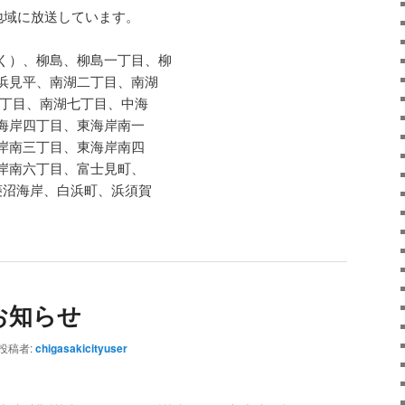
地域に放送しています。
く）、柳島、柳島一丁目、柳
浜見平、南湖二丁目、南湖
六丁目、南湖七丁目、中海
海岸四丁目、東海岸南一
岸南三丁目、東海岸南四
岸南六丁目、富士見町、
菱沼海岸、白浜町、浜須賀
お知らせ
投稿者:
chigasakicityuser