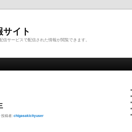
報サイト
配信サービスで配信された情報が閲覧できます。
生
分
投稿者:
chigasakicityuser
。