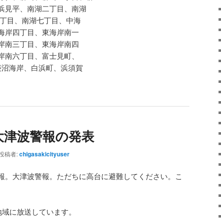
浜見平、南湖二丁目、南湖
六丁目、南湖七丁目、中海
海岸四丁目、東海岸南一
岸南三丁目、東海岸南四
岸南六丁目、富士見町、
菱沼海岸、白浜町、浜須賀
大津波警報の発表
投稿者:
chigasakicityuser
報。大津波警報。ただちに高台に避難してください。こ
地域に放送しています。