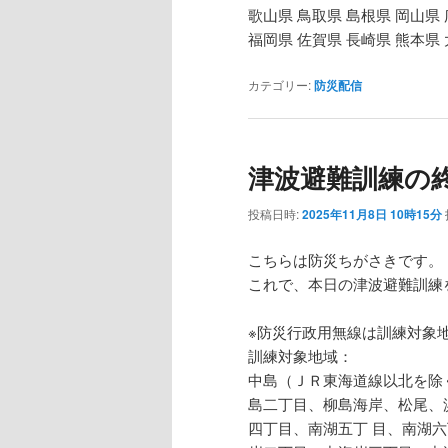
歌山県 鳥取県 島根県 岡山県 
福岡県 佐賀県 長崎県 熊本県
カテゴリー:
防災配信
津波避難訓練の
投稿日時:
2025年11月8日 10時15分
こちらは防災ちがさきです。
これで、本日の津波避難訓練
※防災行政用無線は訓練対象
訓練対象地域：
中島（ＪＲ東海道線以北を除
島二丁目、柳島海岸、松尾、
四丁目、南湖五丁 目、南湖