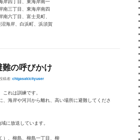
海岸四丁目、東海岸南一
岸南三丁目、東海岸南四
岸南六丁目、富士見町、
菱沼海岸、白浜町、浜須賀
避難の呼びかけ
投稿者:
chigasakicityuser
。これは訓練です。
に、海岸や河川から離れ、高い場所に避難してくださ
地域に放送しています。
く）、柳島、柳島一丁目、柳