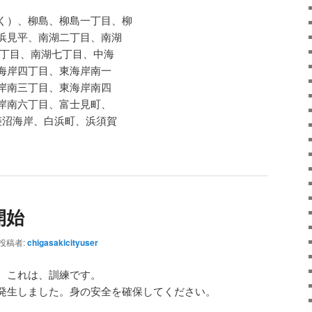
く）、柳島、柳島一丁目、柳
浜見平、南湖二丁目、南湖
六丁目、南湖七丁目、中海
海岸四丁目、東海岸南一
岸南三丁目、東海岸南四
岸南六丁目、富士見町、
菱沼海岸、白浜町、浜須賀
開始
投稿者:
chigasakicityuser
。これは、訓練です。
発生しました。身の安全を確保してください。