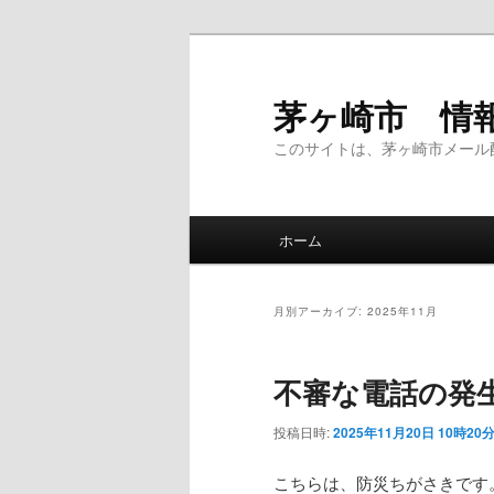
メ
サ
イ
ブ
ン
コ
茅ヶ崎市 情
コ
ン
このサイトは、茅ヶ崎市メール
ン
テ
テ
ン
ン
ツ
メ
ツ
へ
ホーム
イ
へ
移
ン
移
動
メ
動
月別アーカイブ:
2025年11月
ニ
ュ
不審な電話の発
ー
投稿日時:
2025年11月20日 10時20
こちらは、防災ちがさきです