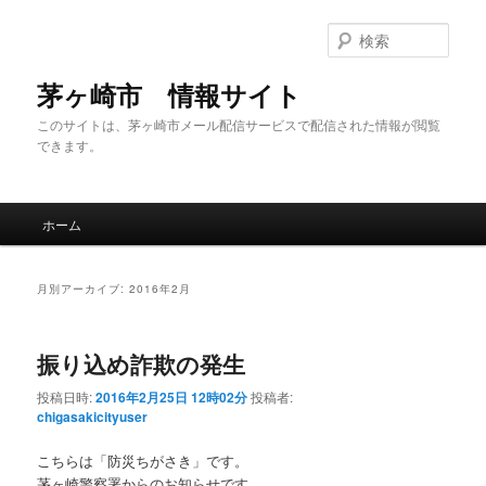
メ
サ
イ
ブ
検
ン
コ
索
コ
ン
茅ヶ崎市 情報サイト
ン
テ
このサイトは、茅ヶ崎市メール配信サービスで配信された情報が閲覧
テ
ン
できます。
ン
ツ
ツ
へ
へ
移
メ
移
動
ホーム
イ
動
ン
メ
月別アーカイブ:
2016年2月
ニ
ュ
ー
振り込め詐欺の発生
投稿日時:
2016年2月25日 12時02分
投稿者:
chigasakicityuser
こちらは「防災ちがさき」です。
茅ヶ崎警察署からのお知らせです。