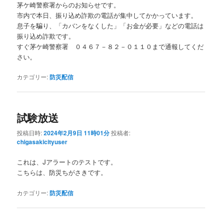
茅ケ崎警察署からのお知らせです。
市内で本日、振り込め詐欺の電話が集中してかかっています。
息子を騙り、「カバンをなくした」「お金が必要」などの電話は
振り込め詐欺です。
すぐ茅ケ崎警察署 ０４６７－８２－０１１０まで通報してくだ
さい。
カテゴリー:
防災配信
試験放送
投稿日時:
2024年2月9日 11時01分
投稿者:
chigasakicityuser
これは、Jアラートのテストです。
こちらは、防災ちがさきです。
カテゴリー:
防災配信