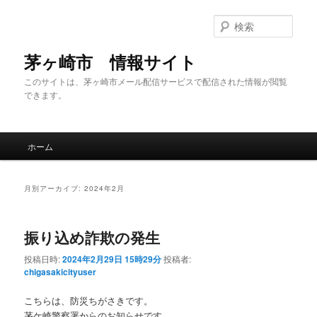
メ
サ
イ
ブ
検
ン
コ
索
コ
ン
茅ヶ崎市 情報サイト
ン
テ
このサイトは、茅ヶ崎市メール配信サービスで配信された情報が閲覧
テ
ン
できます。
ン
ツ
ツ
へ
へ
移
メ
移
動
ホーム
イ
動
ン
メ
月別アーカイブ:
2024年2月
ニ
ュ
ー
振り込め詐欺の発生
投稿日時:
2024年2月29日 15時29分
投稿者:
chigasakicityuser
こちらは、防災ちがさきです。
茅ケ崎警察署からのお知らせです。