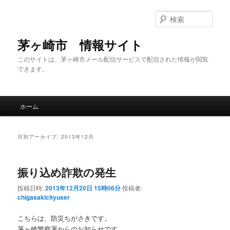
メ
サ
イ
ブ
検
ン
コ
索
コ
ン
茅ヶ崎市 情報サイト
ン
テ
このサイトは、茅ヶ崎市メール配信サービスで配信された情報が閲覧
テ
ン
できます。
ン
ツ
ツ
へ
へ
移
メ
移
動
ホーム
イ
動
ン
メ
月別アーカイブ:
2013年12月
ニ
ュ
ー
振り込め詐欺の発生
投稿日時:
2013年12月20日 15時06分
投稿者:
chigasakicityuser
こちらは、防災ちがさきです。
茅ヶ崎警察署からのお知らせです。