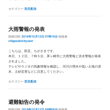
カテゴリー:
防災配信
大雨警報の発表
投稿日時:
2019年10月12日 07時19分
投稿者:
chigasakicityuser
こちらは、防災、ちがさきです。
本日、１２日、７時５分、茅ヶ崎市に大雨警報と洪水警報が発表
されました。
テレビやラジオの気象情報を確認し、河川の増水や低い土地の浸
水、土砂災害などに注意してください。
カテゴリー:
防災配信
避難勧告の発令
投稿日時:
2019年10月12日 06時06分
投稿者: