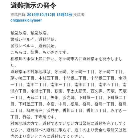
避難指示の発令
投稿日時:
2019年10月12日 15時43分
投稿者:
chigasakicityuser
緊急放送、緊急放送。
警戒レベル４、避難開始。
警戒レベル４、避難開始。
こちらは、防災、ちがさきです。
相模川の水位上昇に伴い、茅ヶ崎市内に避難指示を発令しまし
た。
避難指示の対象地域は、茅ヶ崎、茅ヶ崎一丁目、茅ヶ崎二丁目、
茅ヶ崎三丁目、本村五丁目、十間坂二丁目、十間坂三丁目、南湖
一丁目、南湖二丁目、南湖三丁目、南湖四丁目、南湖五丁目、南
湖六丁目、南湖七丁目、萩園、平太夫新田、西久保、円蔵、円蔵
一丁目、円蔵二丁目、矢畑、浜之郷、下町屋一丁目、下町屋二丁
目、下町屋三丁目、今宿、中島、松尾、柳島、柳島一丁目、柳島
二丁目、柳島海岸、浜見平、香川四丁目、香川五丁目、みずき一
丁目、行谷、下寺尾です。
対象地域の方で、避難できていない方は緊急に避難を完了してく
ださい。避難所への避難に限らず、近くのより安全な場所又は屋
内のより高いところに避難してください。