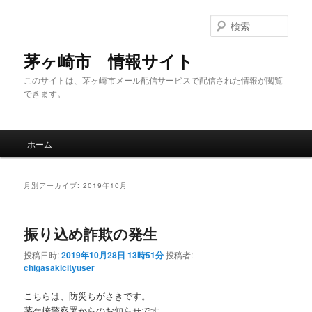
メ
サ
イ
ブ
検
ン
コ
索
コ
ン
茅ヶ崎市 情報サイト
ン
テ
このサイトは、茅ヶ崎市メール配信サービスで配信された情報が閲覧
テ
ン
できます。
ン
ツ
ツ
へ
へ
移
メ
移
動
ホーム
イ
動
ン
メ
月別アーカイブ:
2019年10月
ニ
ュ
ー
振り込め詐欺の発生
投稿日時:
2019年10月28日 13時51分
投稿者:
chigasakicityuser
こちらは、防災ちがさきです。
茅ケ崎警察署からのお知らせです。