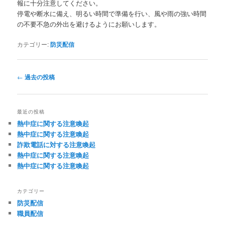
報に十分注意してください。
停電や断水に備え、明るい時間で準備を行い、風や雨の強い時間
の不要不急の外出を避けるようにお願いします。
カテゴリー:
防災配信
投
←
過去の投稿
稿
ナ
ビ
最近の投稿
ゲ
熱中症に関する注意喚起
ー
熱中症に関する注意喚起
シ
詐欺電話に対する注意喚起
ョ
熱中症に関する注意喚起
ン
熱中症に関する注意喚起
カテゴリー
防災配信
職員配信