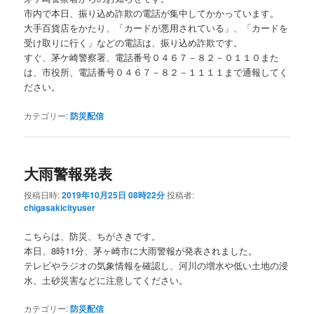
市内で本日、振り込め詐欺の電話が集中してかかっています。
大手百貨店をかたり、「カードが悪用されている」、「カードを
受け取りに行く」などの電話は、振り込め詐欺です。
すぐ、茅ケ崎警察署、電話番号０４６７－８２－０１１０また
は、市役所、電話番号０４６７－８２－１１１１まで通報してく
ださい。
カテゴリー:
防災配信
大雨警報発表
投稿日時:
2019年10月25日 08時22分
投稿者:
chigasakicityuser
こちらは、防災、ちがさきです。
本日、8時11分、茅ヶ崎市に大雨警報が発表されました。
テレビやラジオの気象情報を確認し、河川の増水や低い土地の浸
水、土砂災害などに注意してください。
カテゴリー:
防災配信