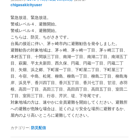
chigasakicityuser
緊急放送、緊急放送。
警戒レベル４、避難開始。
警戒レベル４、避難開始。
こちらは、防災、ちがさきです。
台風の接近に伴い、茅ヶ崎市内に避難勧告を発令しました。
避難勧告の対象地域は、茅ヶ崎、茅ヶ崎一丁目、茅ヶ崎三丁目、
本村五丁目、十間坂三丁目、南湖一丁目、南湖二丁目、南湖五丁
目、萩園、平太夫新田、西久保、円蔵、円蔵一丁目、円蔵二丁
目、矢畑、浜之郷、下町屋一丁目、下町屋二丁目、下町屋三丁
目、今宿、中島、松尾、柳島、柳島一丁目、柳島二丁目、柳島海
岸、浜見平、香川四丁目、香川五丁目、香川七丁目、甘沼、赤羽
根、高田一丁目、高田三丁目、高田四丁目、高田五丁目、室田二
丁目、室田三丁目、行谷、芹沢、堤、下寺尾です。
対象地域の方は、速やかに全員避難を開始してください。避難所
への避難が危険な場合は、近くのより安全な場所に避難するか、
屋内のより高いところに避難してください。
カテゴリー:
防災配信